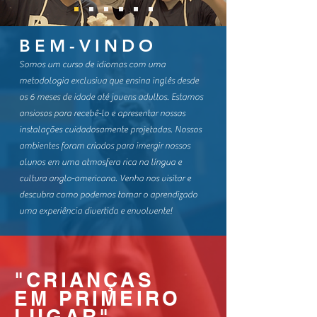
BEM-VINDO
Somos um curso de idiomas com uma
metodologia exclusiva que ensina inglês desde
os 6 meses de idade até jovens adultos. Estamos
ansiosos para recebê-lo e apresentar nossas
instalações cuidadosamente projetadas. Nossos
ambientes foram criados para imergir nossos
alunos em uma atmosfera rica na língua e
cultura anglo-americana. Venha nos visitar e
descubra como podemos tornar o aprendizado
uma experiência divertida e envolvente!
"CRIANÇAS
EM PRIMEIRO
LUGAR
"