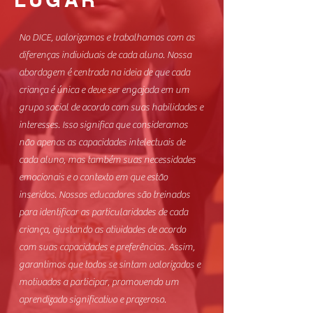
No DICE, valorizamos e trabalhamos com as
diferenças individuais de cada aluno. Nossa
abordagem é centrada na ideia de que cada
criança é única e deve ser engajada em um
grupo social de acordo com suas habilidades e
interesses. Isso significa que consideramos
não apenas as capacidades intelectuais de
cada aluno, mas também suas necessidades
emocionais e o contexto em que estão
inseridos. Nossos educadores são treinados
para identificar as particularidades de cada
criança, ajustando as atividades de acordo
com suas capacidades e preferências. Assim,
garantimos que todos se sintam valorizados e
motivados a participar, promovendo um
aprendizado significativo e prazeroso.