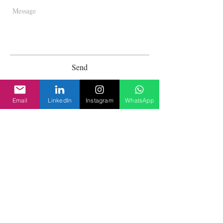
Send
Email
LinkedIn
Instagram
WhatsApp
STAY UP TO DATE
Subscribe
Política De Privacidade